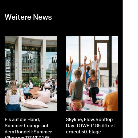
Weitere News
st
er
Eis auf die Hand,
Skyline, Flow, Rooftop
M
Summer Lounge auf
Day: TOWER185 öffnet
dem Rondell: Summer
erneut 50. Etage
Vibes am TOWER185