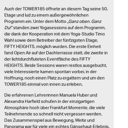
Auch der TOWER185 öffnete an diesem Tag seine 50.
Etage und lud zu einem außergewöhnlichen
Programm ein. Unter dem Motto
„Ganz oben. Ganz
Du!“
standen zwei Yogasessions auf dem Programm,
die dank der Kooperation mit dem Yoga-Studio Timo
Wahl sowie dem Betreiber der fünfzigsten Etage,
FIFTY HEIGHTS, möglich wurden. Die erste Einheit
fand Open Air auf der Dachterrasse statt, die zweite in
der lichtdurchfluteten Eventfläche des FIFTY
HEIGHTS. Beide Sessions waren restlos ausgebucht,
viele Interessierte kamen spontan vorbei, in der
Hoffnung, noch einen Platz zu ergattern und um den
TOWER185 einmal von innen zu erleben.
Die erfahrenen Lehrerinnen Manuela Huber und
Alexandra Harfield schufen in der einzigartigen
Atmosphäre hoch über Frankfurt Momente, die viele
Teilnehmende so schnell nicht vergessen werden.
Das Zusammenspiel aus Bewegung, Weite und
Panorama war für viele ein echtes Gänsehaut-Erlebnis.