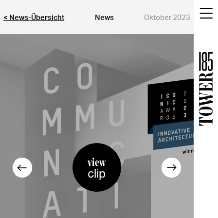
< News-Übersicht
News
Oktober 2023
view
clip