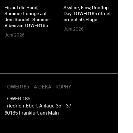
er
Eis auf die Hand,
Skyline, Flow, Rooftop
M
Summer Lounge auf
Day: TOWER185 öffnet
dem Rondell: Summer
erneut 50. Etage
Vibes am TOWER185
Juni 2026
Juni 2026
TOWER185 – A DEKA TROPHY
TOWER 185
Friedrich-Ebert-Anlage 35 – 37
60185 Frankfurt am Main